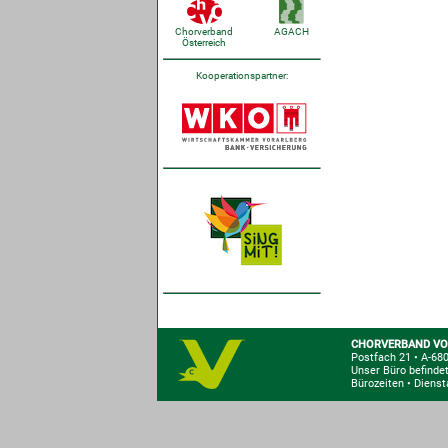
AGACH
Chorverband
Österreich
Kooperationspartner:
CHORVERBAND VO
Postfach 21
•
A-680
Unser Büro befindet
Bürozeiten • Dienst