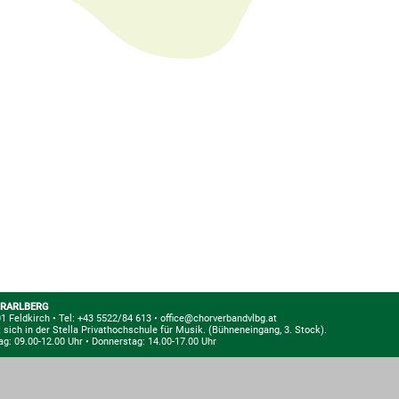
RARLBERG
1 Feldkirch
•
Tel: +43 5522/84 613
•
office@chorverbandvlbg.at
 sich in der Stella Privathochschule für Musik.
(Bühneneingang, 3. Stock).
ag: 09.00-12.00 Uhr • Donnerstag: 14.00-17.00 Uhr