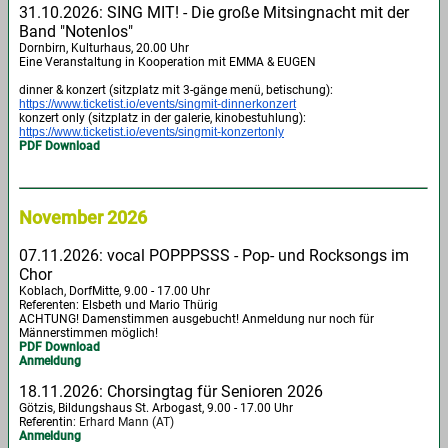
31.10.2026: SING MIT! - Die große Mitsingnacht mit der
Band "Notenlos"
Dornbirn, Kulturhaus, 20.00 Uhr
Eine Veranstaltung in Kooperation mit EMMA & EUGEN
dinner & konzert (sitzplatz mit 3-gänge menü, betischung):
https://www.ticketist.io/events/singmit-dinnerkonzert
konzert only (sitzplatz in der galerie, kinobestuhlung):
https://www.ticketist.io/events/singmit-konzertonly
PDF Download
November 2026
07.11.2026: vocal POPPPSSS - Pop- und Rocksongs im
Chor
Koblach, DorfMitte, 9.00 - 17.00 Uhr
Referenten: Elsbeth und Mario Thürig
ACHTUNG! Damenstimmen ausgebucht! Anmeldung nur noch für
Männerstimmen möglich!
PDF Download
Anmeldung
18.11.2026: Chorsingtag für Senioren 2026
Götzis, Bildungshaus St. Arbogast, 9.00 - 17.00 Uhr
Referentin
: Erhard Mann (AT)
Anmeldung