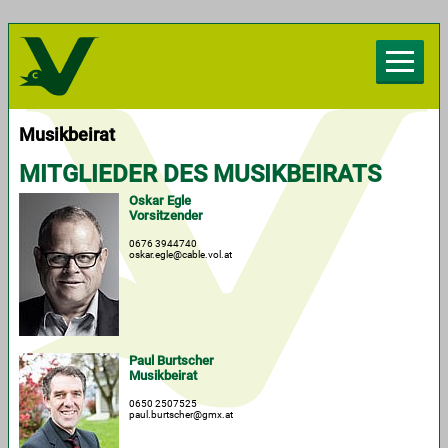
Herzlich willkommen beim Chorverband
Vorarlberg
Musikbeirat
MITGLIEDER DES MUSIKBEIRATS
Oskar Egle
Vorsitzender
0676 3944740
oskar.egle@cable.vol.at
Paul Burtscher
Musikbeirat
0650 2507525
paul.burtscher@gmx.at