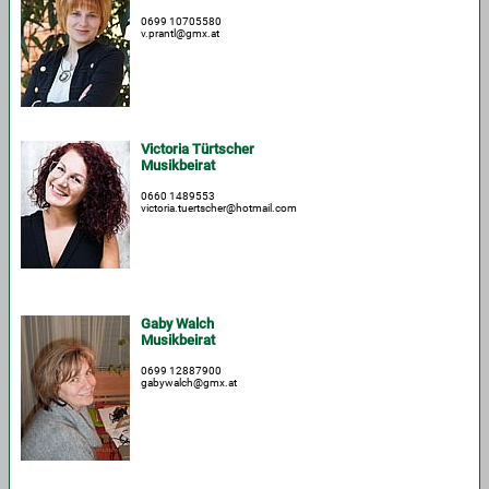
0699 10705580
v.prantl@gmx.at
Victoria Türtscher
Musikbeirat
0660 1489553
victoria.tuertscher@hotmail.com
Gaby Walch
Musikbeirat
0699 12887900
gabywalch@gmx.at