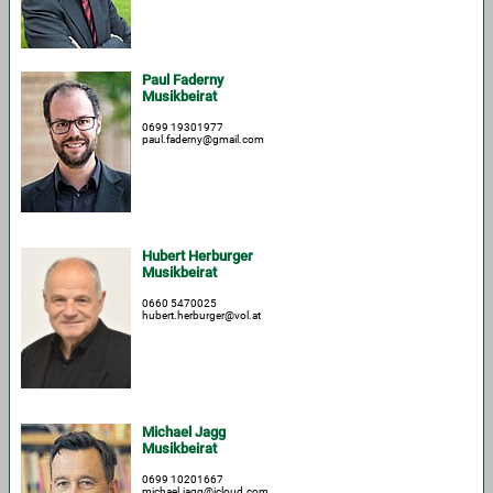
Paul Faderny
Musikbeirat
0699 19301977
paul.faderny@gmail.com
Hubert Herburger
Musikbeirat
0660 5470025
hubert.herburger@vol.at
Michael Jagg
Musikbeirat
0699 10201667
michael.jagg@icloud.com