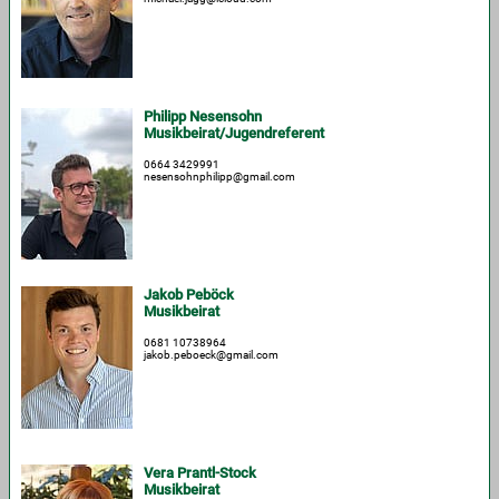
Philipp Nesensohn
Musikbeirat/Jugendreferent
0664 3429991
nesensohnphilipp@gmail.com
Jakob Peböck
Musikbeirat
0681 10738964
jakob.peboeck@gmail.com
Vera Prantl-Stock
Musikbeirat