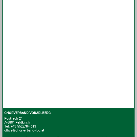
CHORVERBAND VORARLBERG
Postfach 21
A-6801 Feldkirch
Tel: +43 5522/84 613
office@chorverbandvlbg.at