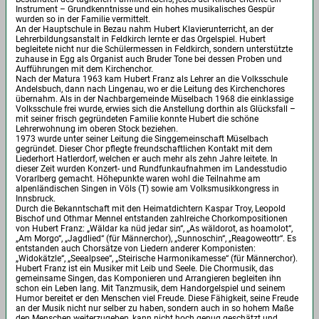
Instrument – Grundkenntnisse und ein hohes musikalisches Gespür
wurden so in der Familie vermittelt.
An der Hauptschule in Bezau nahm Hubert Klavierunterricht, an der
Lehrerbildungsanstalt in Feldkirch lernte er das Orgelspiel. Hubert
begleitete nicht nur die Schülermessen in Feldkirch, sondern unterstützte
zuhause in Egg als Organist auch Bruder Tone bei dessen Proben und
Aufführungen mit dem Kirchenchor.
Nach der Matura 1963 kam Hubert Franz als Lehrer an die Volksschule
Andelsbuch, dann nach Lingenau, wo er die Leitung des Kirchenchores
übernahm. Als in der Nachbargemeinde Müselbach 1968 die einklassige
Volksschule frei wurde, erwies sich die Anstellung dorthin als Glücksfall –
mit seiner frisch gegründeten Familie konnte Hubert die schöne
Lehrerwohnung im oberen Stock beziehen.
1973 wurde unter seiner Leitung die Singgemeinschaft Müselbach
gegründet. Dieser Chor pflegte freundschaftlichen Kontakt mit dem
Liederhort Hatlerdorf, welchen er auch mehr als zehn Jahre leitete. In
dieser Zeit wurden Konzert- und Rundfunkaufnahmen im Landesstudio
Vorarlberg gemacht. Höhepunkte waren wohl die Teilnahme am
alpenländischen Singen in Völs (T) sowie am Volksmusikkongress in
Innsbruck.
Durch die Bekanntschaft mit den Heimatdichtern Kaspar Troy, Leopold
Bischof und Othmar Mennel entstanden zahlreiche Chorkompositionen
von Hubert Franz: „Wäldar ka nüd jedar sin“, „As wäldorot, as hoamolot“,
„Am Morgo“, „Jagdlied“ (für Männerchor), „Sunnoschin“, „Reagoweottr“. Es
entstanden auch Chorsätze von Liedern anderer Komponisten:
„Widokätzle“, „Seealpsee“, „Steirische Harmonikamesse“ (für Männerchor).
Hubert Franz ist ein Musiker mit Leib und Seele. Die Chormusik, das
gemeinsame Singen, das Komponieren und Arrangieren begleiten ihn
schon ein Leben lang. Mit Tanzmusik, dem Handorgelspiel und seinem
Humor bereitet er den Menschen viel Freude. Diese Fähigkeit, seine Freude
an der Musik nicht nur selber zu haben, sondern auch in so hohem Maße
den Menschen weiterzugeben, kann nicht hoch genug geschätzt und