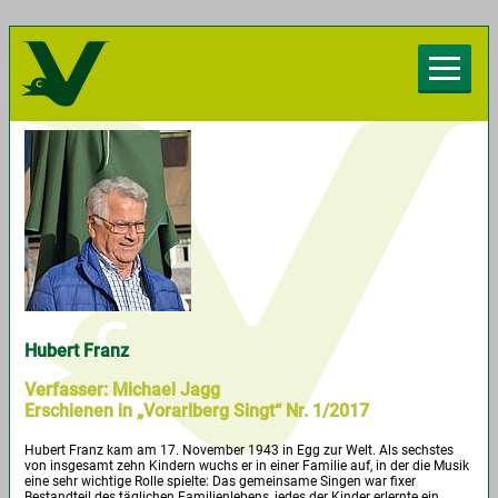
Herzlich willkommen beim Chorverband
Vorarlberg
Hubert Franz
Verfasser:
Michael Jagg
Erschienen in „Vorarlberg Singt“ Nr. 1/2017
Hubert Franz kam am 17. November 1943 in Egg zur Welt. Als sechstes
von insgesamt zehn Kindern wuchs er in einer Familie auf, in der die Musik
eine sehr wichtige Rolle spielte: Das gemeinsame Singen war fixer
Bestandteil des täglichen Familienlebens, jedes der Kinder erlernte ein