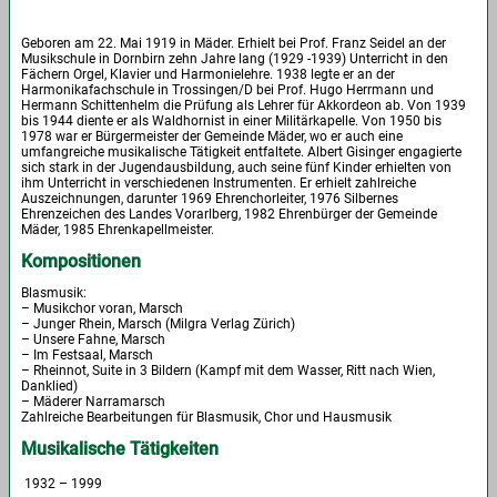
Geboren am 22. Mai 1919 in Mäder. Erhielt bei Prof. Franz Seidel an der
Musikschule in Dornbirn zehn Jahre lang (1929 -1939) Unterricht in den
Fächern Orgel, Klavier und Harmonielehre. 1938 legte er an der
Harmonikafachschule in Trossingen/D bei Prof. Hugo Herrmann und
Hermann Schittenhelm die Prüfung als Lehrer für Akkordeon ab. Von 1939
bis 1944 diente er als Waldhornist in einer Militärkapelle. Von 1950 bis
1978 war er Bürgermeister der Gemeinde Mäder, wo er auch eine
umfangreiche musikalische Tätigkeit entfaltete. Albert Gisinger engagierte
sich stark in der Jugendausbildung, auch seine fünf Kinder erhielten von
ihm Unterricht in verschiedenen Instrumenten. Er erhielt zahlreiche
Auszeichnungen, darunter 1969 Ehrenchorleiter, 1976 Silbernes
Ehrenzeichen des Landes Vorarlberg, 1982 Ehrenbürger der Gemeinde
Mäder, 1985 Ehrenkapellmeister.
Kompositionen
Blasmusik:
– Musikchor voran, Marsch
– Junger Rhein, Marsch (Milgra Verlag Zürich)
– Unsere Fahne, Marsch
– Im Festsaal, Marsch
– Rheinnot, Suite in 3 Bildern (Kampf mit dem Wasser, Ritt nach Wien,
Danklied)
– Mäderer Narramarsch
Zahlreiche Bearbeitungen für Blasmusik, Chor und Hausmusik
Musikalische Tätigkeiten
1932 – 1999