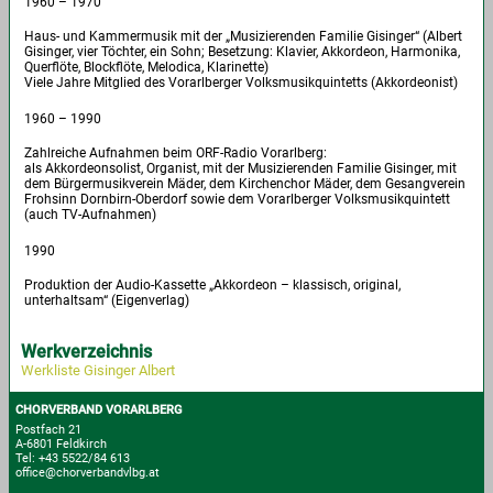
1960 – 1970
Haus- und Kammermusik mit der „Musizierenden Familie Gisinger“ (Albert
Gisinger, vier Töchter, ein Sohn; Besetzung: Klavier, Akkordeon, Harmonika,
Querflöte, Blockflöte, Melodica, Klarinette)
Viele Jahre Mitglied des Vorarlberger Volksmusikquintetts (Akkordeonist)
1960 – 1990
Zahlreiche Aufnahmen beim ORF-Radio Vorarlberg:
als Akkordeonsolist, Organist, mit der Musizierenden Familie Gisinger, mit
dem Bürgermusikverein Mäder, dem Kirchenchor Mäder, dem Gesangverein
Frohsinn Dornbirn-Oberdorf sowie dem Vorarlberger Volksmusikquintett
(auch TV-Aufnahmen)
1990
Produktion der Audio-Kassette „Akkordeon – klassisch, original,
unterhaltsam“ (Eigenverlag)
Werkverzeichnis
Werkliste Gisinger Albert
CHORVERBAND VORARLBERG
Postfach 21
A-6801 Feldkirch
Tel: +43 5522/84 613
office@chorverbandvlbg.at