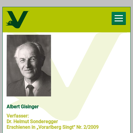
Herzlich willkommen beim Chorverband
Vorarlberg
Albert Gisinger
Verfasser:
Dr. Helmut Sonderegger
Erschienen in „Vorarlberg Singt“ Nr. 2/2009