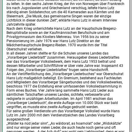
zu leiten. In den sechs Jahren Krieg, der ihn von Norwegen über Frankreich
bis nach Jugoslawien und Griechenland verschlug, leitete Hans Lutz
ständig einen Soldatenchor, um die 40 Kameraden aus Kärnten und der
Steiermark. „Die Musik, das gemeinsame Singen waren der einzige
Lichtblick in dieser dunklen Zeit“, erklärte Hans Lutz in einem Interview
Jahrzehnte später.
Nach dem Krieg unterrichtete Hans Lutz an der Hauptschule Bregenz-
Belruptstraße sowie an der Kaufmännischen Berufschule und am
Privatgymnasium des Klosters Mehrerau. Von 1956 bis zu seiner
Pensionierung im Jahr 1976 war Hans Lutz Direktor an der
Mädchenhauptschule Bregenz-Rieden. 1970 wurde ihm der Titel
Oberschulrat verliehen.
In all diesen Jahren stellte er für die Schulen unseres Landes das
„Vorarlberger Liederblatt“ zusammen. Herausgeber dieses Liederblattes
war das Vorarlberger Volksliedwerk, dem Hans Lutz 1953 beitrat und
dessen Mitarbeiter und Schriftführer er über viele Jahre war. Insgesamt 43
Folgen des „Vorarlberger Liederblattes“ trugen seine Handschrift.
An der Veröffentlichung des „Vorarlberger Liederbuches“ war Oberschulrat
Hans Lutz maßgeblich beteiligt. Ein Gremium, bestehend aus Fachleuten
und Mitgliedern des Vorarlberger Sängerbundes und des Volksliedwerkes,
beschloss 1977 die Erstellung einer umfassenden Volksliedsammlung in
Form eines Buches. Vier Jahre lang sammelte Hans Lutz Lieder aus
sämtlichen Talschaften unseres Landes, sichtete, verbesserte und
redigierte in unzähligen Arbeitsstunden. Im April 1981 erschien das
„Vorarlberger Liederbuch“, die erste Auflage von 10.000 Stück war bald
vergriffen, es musste eine zweite Auflage gedruckt werden.
Für seine großen Verdienste um das Vorarlberger Volkslied wurde Hans
Lutz im Jahr 2000 mit dem Verdienstzeichen des Landes Vorarlberg
ausgezeichnet.
„Wälder ka nüd jedar sinn“, „As wäldorat, as hoamolat“ oder „Widokätzle“
sind nur einige seiner vielen Lieder, die auch heute noch gerne und oft
gesungen werden. „A der Ach duß“ war wohl sein Lieblingslied, denn er war