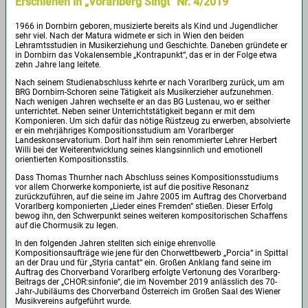
Erschienen in „Vorarlberg Singt“ Nr. 4/2019
1966 in Dornbirn geboren, musizierte bereits als Kind und Jugendlicher
sehr viel. Nach der Matura widmete er sich in Wien den beiden
Lehramtsstudien in Musikerziehung und Geschichte. Daneben gründete er
in Dornbirn das Vokalensemble „Kontrapunkt“, das er in der Folge etwa
zehn Jahre lang leitete.
Nach seinem Studienabschluss kehrte er nach Vorarlberg zurück, um am
BRG Dornbirn-Schoren seine Tätigkeit als Musikerzieher aufzunehmen.
Nach wenigen Jahren wechselte er an das BG Lustenau, wo er seither
unterrichtet. Neben seiner Unterrichtstätigkeit begann er mit dem
Komponieren. Um sich dafür das nötige Rüstzeug zu erwerben, absolvierte
er ein mehrjähriges Kompositionsstudium am Vorarlberger
Landeskonservatorium. Dort half ihm sein renommierter Lehrer Herbert
Willi bei der Weiterentwicklung seines klangsinnlich und emotionell
orientierten Kompositionsstils.
Dass Thomas Thurnher nach Abschluss seines Kompositionsstudiums
vor allem Chorwerke komponierte, ist auf die positive Resonanz
zurückzuführen, auf die seine im Jahre 2005 im Auftrag des Chorverband
Vorarlberg komponierten „Lieder eines Fremden“ stießen. Dieser Erfolg
bewog ihn, den Schwerpunkt seines weiteren kompositorischen Schaffens
auf die Chormusik zu legen.
In den folgenden Jahren stellten sich einige ehrenvolle
Kompositionsaufträge wie jene für den Chorwettbewerb „Porcia“ in Spittal
an der Drau und für „Styria cantat“ ein. Großen Anklang fand seine im
Auftrag des Chorverband Vorarlberg erfolgte Vertonung des Vorarlberg-
Beitrags der „CHOR:sinfonie“, die im November 2019 anlässlich des 70-
Jahr-Jubiläums des Chorverband Österreich im Großen Saal des Wiener
Musikvereins aufgeführt wurde.