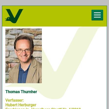
Herzlich willkommen beim Chorverband
Vorarlberg
Thomas Thurnher
Verfasser:
Hubert Herburger