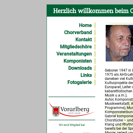
Herzlich willkommen beim C
Home
Chorverband
Kontakt
Mitgliedschöre
Veranstaltungen
Komponisten
Downloads
Geboren 1947 in 
Links
1975 als AHS-Leh
daneben viel Kult
Fotogalerie
Kulturprojekte de
Europarat, Leiter
kabarettistischen
Musik u.a.m.);
Autor, Komponist,
Musikwerkstatt; A
Programme), Musikk
Komponistenbunde
Gabriel komponier
Chorstücke – und 
Klang und Rhythm
Wir sind Mitglied bei:
bereits bei der S
Manier zerlegt u