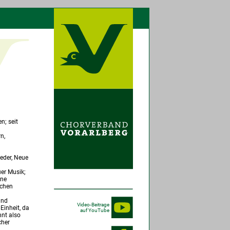
n; seit
n,
ieder, Neue
uer Musik;
ene
schen
und
Video-Beitrage
Einheit, da
auf YouTube
nt also
cher