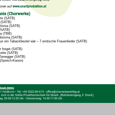
ionen auf
www.unartproduktion.at
nis (Chorwerke)
te (SATB)
 (SATB)
tisisa (SATB)
(SATB)
ia (TBB)
omma (SATB)
us ein Tabackbeutel wär – 7 erotische Frauenlieder (SATB)
 forget (SATB)
tette (SATB)
ußenegger (SATB)
e (Sprech-Kanon)
RARLBERG
1 Feldkirch
•
Tel: +43 5522/84 613
•
office@chorverbandvlbg.at
 sich in der Stella Privathochschule für Musik.
(Bühneneingang, 3. Stock).
ag: 09.00-12.00 Uhr • Donnerstag: 14.00-17.00 Uhr