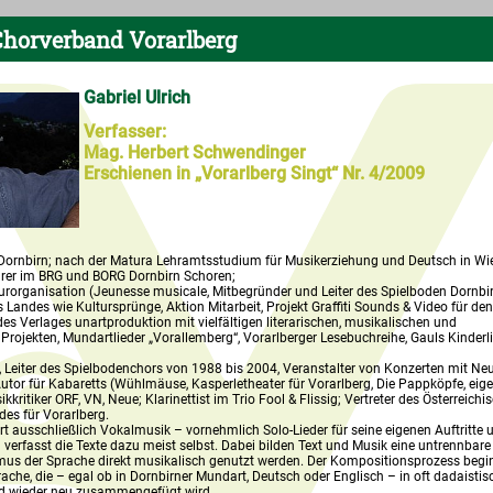
horverband Vorarlberg
Gabriel Ulrich
Verfasser:
Mag. Herbert Schwendinger
Erschienen in „Vorarlberg Singt“ Nr. 4/2009
Dornbirn; nach der Matura Lehramtsstudium für Musikerziehung und Deutsch in Wie
rer im BRG und BORG Dornbirn Schoren;
urorganisation (Jeunesse musicale, Mitbegründer und Leiter des Spielboden Dornbir
s Landes wie Kultursprünge, Aktion Mitarbeit, Projekt Graffiti Sounds & Video für den
 des Verlages unartproduktion mit vielfältigen literarischen, musikalischen und
 Projekten, Mundartlieder „Vorallemberg“, Vorarlberger Lesebuchreihe, Gauls Kinderl
 Leiter des Spielbodenchors von 1988 bis 2004, Veranstalter von Konzerten mit Ne
utor für Kabaretts (Wühlmäuse, Kasperletheater für Vorarlberg, Die Pappköpfe, eig
ritiker ORF, VN, Neue; Klarinettist im Trio Fool & Flissig; Vertreter des Österreichi
s für Vorarlberg.
t ausschließlich Vokalmusik – vornehmlich Solo-Lieder für seine eigenen Auftritte 
verfasst die Texte dazu meist selbst. Dabei bilden Text und Musik eine untrennbare 
us der Sprache direkt musikalisch genutzt werden. Der Kompositionsprozess begin
prache, die – egal ob in Dornbirner Mundart, Deutsch oder Englisch – in oft dadaistis
nd wieder neu zusammengefügt wird.