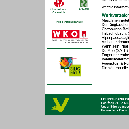
Weitere Informat
AGACH
Chorverband
Österreich
Werkverzeich
Maschinenmotet
Kooperationspartner:
Der Dingtaucher
Chawawana Bati
Hirbschtobscht 
Alpenpassacagl
Ambommdommd
Wenn sein Phall
Do Moo (SATB)
Forget remember
Vereinsmeiermo
Feuerstein & F
Dio sött ma all
CHORVERBAND VO
Postfach 21
•
A-680
Unser Büro befindet
Bürozeiten • Dienst