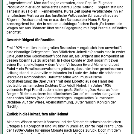
„Jugendwerkes“. Man darf sogar vermuten, dass Pepi im Zuge der
Produktion hier auch seine erste Ehefrau Lotte Hellwig – Sopranistin und
Tänzerin aus Polen – kennenlernte. Kurze Zeit später verpflichtete ihn ein
langfristiger Vertrag an das fürstliche Putbussche Schauspielhaus auf
Rügen in Deutschland, wo er u.a. den Schauspieler Hans E. Berg
kennengelernt hat, der in seinem autobiografischen Buch „Es kommt ein
Wagen her aus Böhmen“ über seine Begegnung mit Pepi Prantl ausführlich
berichtet.
Gesucht: Dirigent für Brasilien
Erst 1929 – mitten in der großen Rezession – ergab sich ihm unverhofft
eine einmalige Gelegenheit: Das Städtchen Joinville (damals eine in erster
Linie „deutsche Koloniestadt“) bot ihm an, als Dirigent und Komponist an
dessen Opernhaus zu arbeiten. In Folge konnte er dort sogar mit zwei
seiner Künstlerkollegen – dem Violin-Virtuosen Ewald Müller und José
Paini – ein Privatkonservatorium gründen, das unter ihrer gemeinsamen
Leitung stand. In Joinville entstanden im Laufe der Jahre die schönsten
Werke des Komponisten. Darunter seine wohl musikalische
Höchstleistung: die Oper „Yara“ mit dem Libretto aus der Hand des
deutschbrasilianischen Dichters Otto Adolf Nohel. Im Jahre 1936
vollendete Pepi Prantl zudem seine große Sinfonie „Das Haus auf dem
Berge – Bilder aus einem brasilianischen Garten“ mit sechs klangvollen
benannten Sätzen (Von Schmetterlingen umgaukeltes Blumenbeet,
Orchidee, Auf der Wiese, Abendstimmung, Blütenrausch, Königin der
Nacht).
Zurück in die Heimat, fern aller Heimat
Mit dem Wissen seines Könnens und der Sicherheit seines beachtlichen
Erfolges als Komponist und Musiker in Brasilien, kehrte Pepi Prantl Ende
der 1930er-Jahre für einige Monate nach Europa zurück. Doch mit dem