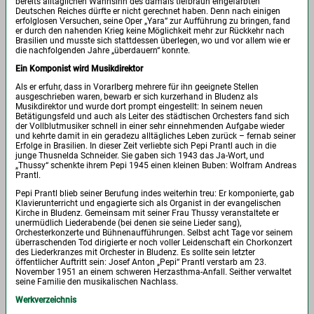
bereits alltäglichen Wahnsinn des damals tiefbraun eingefärbten
Deutschen Reiches dürfte er nicht gerechnet haben. Denn nach einigen
erfolglosen Versuchen, seine Oper „Yara“ zur Aufführung zu bringen, fand
er durch den nahenden Krieg keine Möglichkeit mehr zur Rückkehr nach
Brasilien und musste sich stattdessen überlegen, wo und vor allem wie er
die nachfolgenden Jahre „überdauern“ konnte.
Ein Komponist wird Musikdirektor
Als er erfuhr, dass in Vorarlberg mehrere für ihn geeignete Stellen
ausgeschrieben waren, bewarb er sich kurzerhand in Bludenz als
Musikdirektor und wurde dort prompt eingestellt: In seinem neuen
Betätigungsfeld und auch als Leiter des städtischen Orchesters fand sich
der Vollblutmusiker schnell in einer sehr einnehmenden Aufgabe wieder
und kehrte damit in ein geradezu alltägliches Leben zurück – fernab seiner
Erfolge in Brasilien. In dieser Zeit verliebte sich Pepi Prantl auch in die
junge Thusnelda Schneider. Sie gaben sich 1943 das Ja-Wort, und
„Thussy“ schenkte ihrem Pepi 1945 einen kleinen Buben: Wolfram Andreas
Prantl.
Pepi Prantl blieb seiner Berufung indes weiterhin treu: Er komponierte, gab
Klavierunterricht und engagierte sich als Organist in der evangelischen
Kirche in Bludenz. Gemeinsam mit seiner Frau Thussy veranstaltete er
unermüdlich Liederabende (bei denen sie seine Lieder sang),
Orchesterkonzerte und Bühnenaufführungen. Selbst acht Tage vor seinem
überraschenden Tod dirigierte er noch voller Leidenschaft ein Chorkonzert
des Liederkranzes mit Orchester in Bludenz. Es sollte sein letzter
öffentlicher Auftritt sein: Josef Anton „Pepi“ Prantl verstarb am 23.
November 1951 an einem schweren Herzasthma-Anfall. Seither verwaltet
seine Familie den musikalischen Nachlass.
Werkverzeichnis