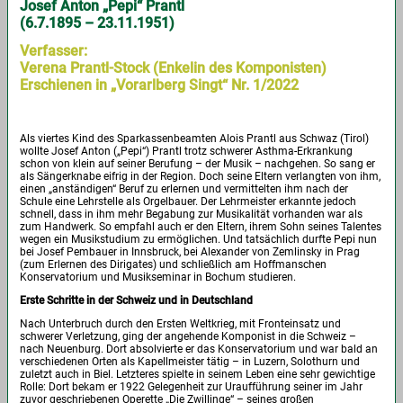
Josef Anton „Pepi“ Prantl
(6.7.1895 – 23.11.1951)
Verfasser:
Verena Prantl-Stock (Enkelin des Komponisten)
Erschienen in „Vorarlberg Singt“ Nr. 1/2022
Als viertes Kind des Sparkassenbeamten Alois Prantl aus Schwaz (Tirol)
wollte Josef Anton („Pepi“) Prantl trotz schwerer Asthma-Erkrankung
schon von klein auf seiner Berufung – der Musik – nachgehen. So sang er
als Sängerknabe eifrig in der Region. Doch seine Eltern verlangten von ihm,
einen „anständigen“ Beruf zu erlernen und vermittelten ihm nach der
Schule eine Lehrstelle als Orgelbauer. Der Lehrmeister erkannte jedoch
schnell, dass in ihm mehr Begabung zur Musikalität vorhanden war als
zum Handwerk. So empfahl auch er den Eltern, ihrem Sohn seines Talentes
wegen ein Musikstudium zu ermöglichen. Und tatsächlich durfte Pepi nun
bei Josef Pembauer in Innsbruck, bei Alexander von Zemlinsky in Prag
(zum Erlernen des Dirigates) und schließlich am Hoffmanschen
Konservatorium und Musikseminar in Bochum studieren.
Erste Schritte in der Schweiz und in Deutschland
Nach Unterbruch durch den Ersten Weltkrieg, mit Fronteinsatz und
schwerer Verletzung, ging der angehende Komponist in die Schweiz –
nach Neuenburg. Dort absolvierte er das Konservatorium und war bald an
verschiedenen Orten als Kapellmeister tätig – in Luzern, Solothurn und
zuletzt auch in Biel. Letzteres spielte in seinem Leben eine sehr gewichtige
Rolle: Dort bekam er 1922 Gelegenheit zur Uraufführung seiner im Jahr
zuvor geschriebenen Operette „Die Zwillinge“ – seines großen