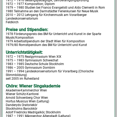
1972 – 1976 Gesangspädagogik; Lehrbefähigungsprüfung
1972 – 1977 Komposition; Diplom
1979 – 1980 Studien bei Franco Evangelisti und Aldo Clementi in Rom
1980 Teilnahme an den Darmstädter Ferienkursen für Neue Musik
2010 – 2012 Lehrgang für Kirchenmusik am Vorarlberger
Landeskonservatorium
Feldkirch
Preise und Stipendien:
1978 Förderungspreis des BM für Unterricht und Kunst in der Sparte
Musik/Komposition
1979 Arbeitsstipendium der Stadt Wien für Komposition
1979/80 Romstipendium des BM für Unterricht und Kunst
Unterrichtstätigkeit:
1972 – 1975 Realgymnasium Wien XIX
1975 – 1983 Gymnasium Schwechat
1983 – 1985 Deutsche Schule Stockholm
1986 – 2005 Gymnasium Dornbirn
1991 – 1994 Landeskonservatorium für Vorarlberg (Chorische
Stimmbildung)
seit 2005 im Ruhestand
Chöre: Wiener Singakademie
Akademie-Kammerchor Wien
Wiener Schütz-Kantorei
Arnold Schoenberg Chor Wien
Hortus Musicus Wien (Leitung)
Danderyds Oratoriekör
Stockholms Barockkör
Adolf Fredricks Madrigalkör, Stockholm
1987 – 1991 Männerchor Altenstadt (Leitung)