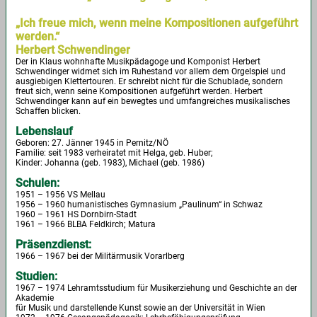
„Ich freue mich, wenn meine Kompositionen aufgeführt
werden.“
Herbert Schwendinger
Der in Klaus wohnhafte Musikpädagoge und Komponist Herbert
Schwendinger widmet sich im Ruhestand vor allem dem Orgelspiel und
ausgiebigen Klettertouren. Er schreibt nicht für die Schublade, sondern
freut sich, wenn seine Kompositionen aufgeführt werden. Herbert
Schwendinger kann auf ein bewegtes und umfangreiches musikalisches
Schaffen blicken.
Lebenslauf
Geboren: 27. Jänner 1945 in Pernitz/NÖ
Familie: seit 1983 verheiratet mit Helga, geb. Huber;
Kinder: Johanna (geb. 1983), Michael (geb. 1986)
Schulen:
1951 – 1956 VS Mellau
1956 – 1960 humanistisches Gymnasium „Paulinum“ in Schwaz
1960 – 1961 HS Dornbirn-Stadt
1961 – 1966 BLBA Feldkirch; Matura
Präsenzdienst:
1966 – 1967 bei der Militärmusik Vorarlberg
Studien:
1967 – 1974 Lehramtsstudium für Musikerziehung und Geschichte an der
Akademie
für Musik und darstellende Kunst sowie an der Universität in Wien