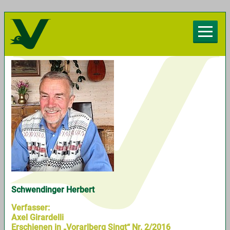
Herzlich willkommen beim Chorverband
Vorarlberg
Schwendinger Herbert
Verfasser:
Axel Girardelli
Erschienen in „Vorarlberg Singt“ Nr. 2/2016