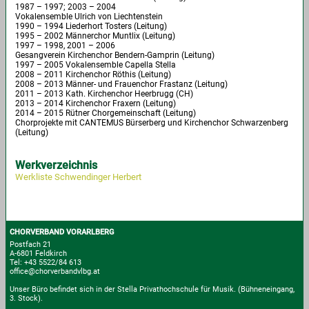
1987 – 1997; 2003 – 2004
Vokalensemble Ulrich von Liechtenstein
1990 – 1994 Liederhort Tosters (Leitung)
1995 – 2002 Männerchor Muntlix (Leitung)
1997 – 1998, 2001 – 2006
Gesangverein Kirchenchor Bendern-Gamprin (Leitung)
1997 – 2005 Vokalensemble Capella Stella
2008 – 2011 Kirchenchor Röthis (Leitung)
2008 – 2013 Männer- und Frauenchor Frastanz (Leitung)
2011 – 2013 Kath. Kirchenchor Heerbrugg (CH)
2013 – 2014 Kirchenchor Fraxern (Leitung)
2014 – 2015 Rütner Chorgemeinschaft (Leitung)
Chorprojekte mit CANTEMUS Bürserberg und Kirchenchor Schwarzenberg
(Leitung)
Werkverzeichnis
Werkliste Schwendinger Herbert
CHORVERBAND VORARLBERG
Postfach 21
A-6801 Feldkirch
Tel: +43 5522/84 613
office@chorverbandvlbg.at
Unser Büro befindet sich in der Stella Privathochschule für Musik.
(Bühneneingang,
3. Stock).